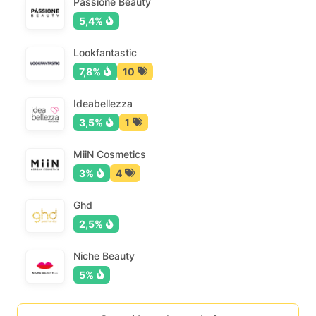
Passione Beauty
5,4%
Lookfantastic
7,8%
10
Ideabellezza
3,5%
1
MiiN Cosmetics
3%
4
Ghd
2,5%
Niche Beauty
5%