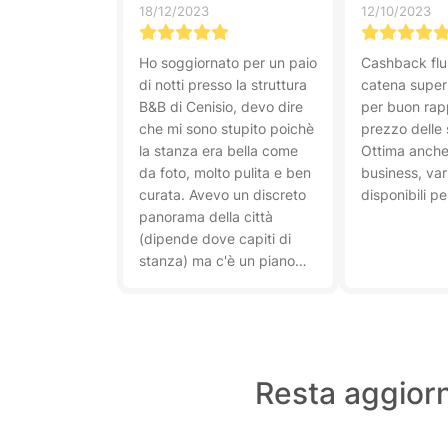
18/12/2023
12/10/2023
Ho soggiornato per un paio
Cashback flu
di notti presso la struttura
catena super 
B&B di Cenisio, devo dire
per buon rap
che mi sono stupito poichè
prezzo delle 
la stanza era bella come
Ottima anche 
da foto, molto pulita e ben
business, vari
curata. Avevo un discreto
disponibili per
panorama della città
(dipende dove capiti di
stanza) ma c'è un piano
con una terrazza dove
puoi ammirare lo skyline.
Resta aggiorn