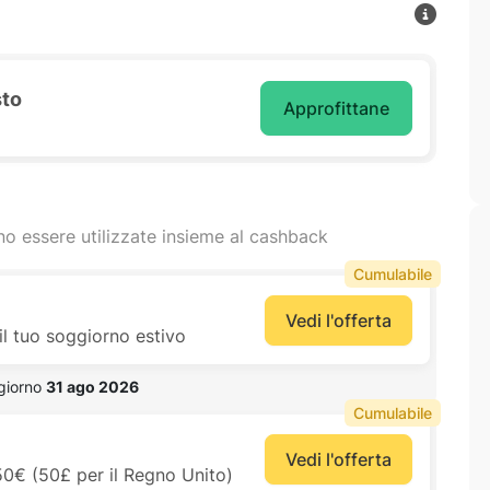
sto
Approfittane
o essere utilizzate insieme al cashback
Cumulabile
Vedi l'offerta
il tuo soggiorno estivo
 giorno 
31 ago 2026
Cumulabile
Vedi l'offerta
50€ (50£ per il Regno Unito)