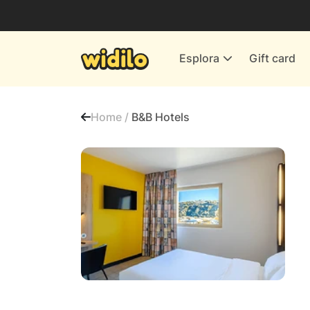
Business
Servizi & Energia
Esplora
Gift card
Banche & Assicurazioni
Tutti i negozi
Home /
B&B Hotels