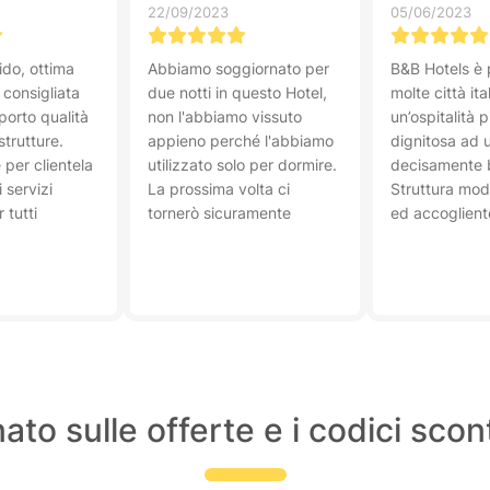
22/09/2023
05/06/2023
ido, ottima
Abbiamo soggiornato per
B&B Hotels è 
consigliata
due notti in questo Hotel,
molte città ita
porto qualità
non l'abbiamo vissuto
un’ospitalità 
strutture.
appieno perché l'abbiamo
dignitosa ad 
per clientela
utilizzato solo per dormire.
decisamente 
 servizi
La prossima volta ci
Struttura mod
 tutti
tornerò sicuramente
ed accoglient
ato sulle offerte e i codici sco