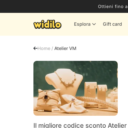
Business
Ottieni fino 
Servizi & Energia
Esplora
Gift card
Banche & Assicurazioni
Tutti i negozi
Home /
Atelier VM
Il migliore codice sconto Atelie