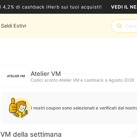
VEDI IL N
al 4,2% di cashback iHerb sui tuoi acquisti!
Saldi Estivi
Atelier VM
Codici sconto Atelier VM e cashback a Agosto 2026
I nostri coupon sono selezionati e verificati dal nost
r VM della settimana