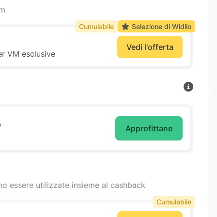
am
Cumulabile
Selezione di Widilo
Vedi l'offerta
er VM esclusive
o
Approfittane
o essere utilizzate insieme al cashback
Cumulabile