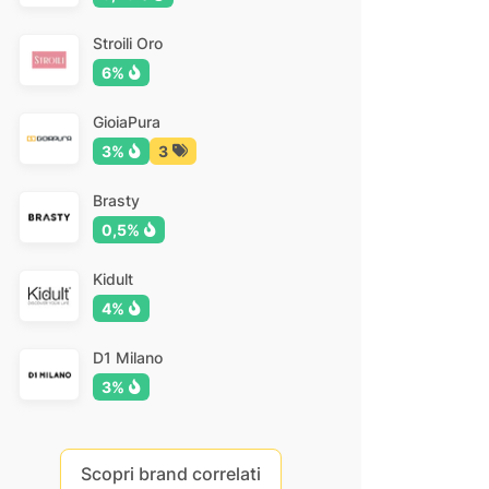
Stroili Oro
6%
GioiaPura
3%
3
Brasty
0,5%
Kidult
4%
D1 Milano
3%
Scopri brand correlati