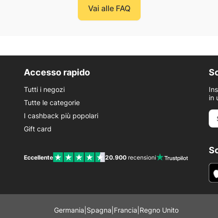
Vai alle FAQ
Accesso rapido
Sc
Tutti i negozi
In
in 
Tutte le categorie
I cashback più popolari
Gift card
Sc
Eccellente
20.900
recensioni
Germania
|
Spagna
|
Francia
|
Regno Unito