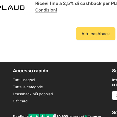
Ricevi fino a 2,5% di cashback per Pl
Condizioni
Altri cashback
Accesso rapido
Sc
Tutti i negozi
In
in 
Tutte le categorie
I cashback più popolari
Gift card
Sc
Eccellente
20.905
recensioni