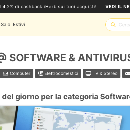
VEDI IL N
al 4,2% di cashback iHerb sui tuoi acquisti!
Saldi Estivi
SOFTWARE & ANTIVIRU
Computer
Elettrodomestici
TV & Stereo
 del giorno per la categoria Softwar