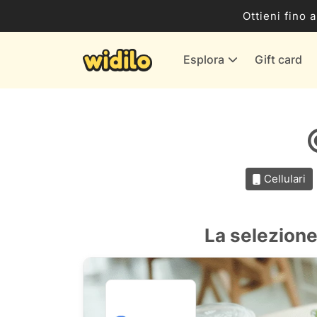
Business
Ottieni fino 
Servizi & Energia
Esplora
Gift card
Banche & Assicurazioni
Tutti i negozi
Cellulari
La selezione