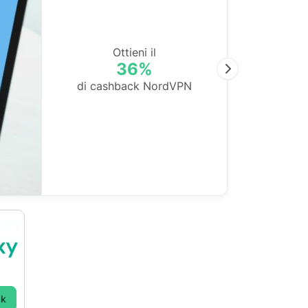
Ottieni il
36%
Next
di cashback NordVPN
ck