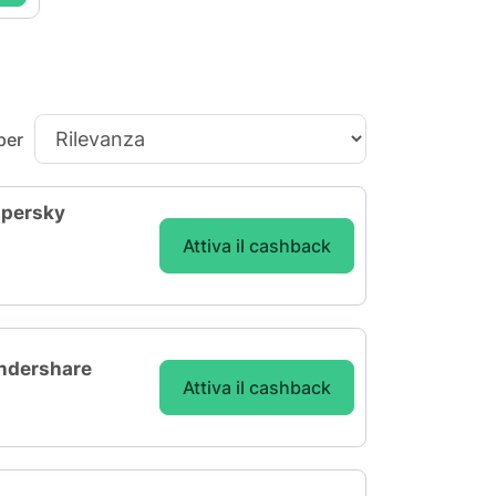
per
spersky
Attiva il cashback
ondershare
Attiva il cashback