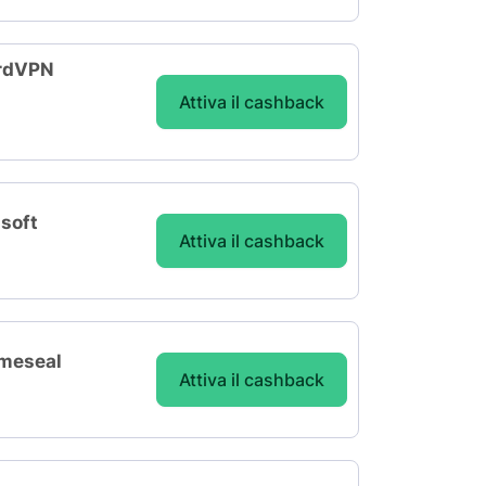
ordVPN
Attiva il cashback
isoft
Attiva il cashback
ameseal
Attiva il cashback