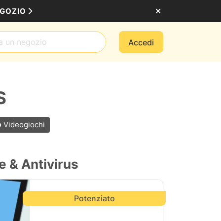
EGOZIO
Accedi
S
Videogiochi
e & Antivirus
Potenziato