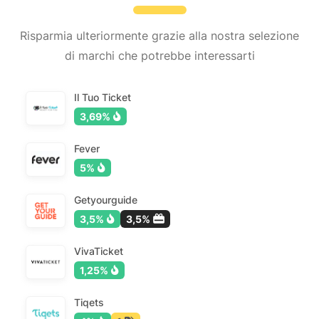
Risparmia ulteriormente grazie alla nostra selezione
di marchi che potrebbe interessarti
Il Tuo Ticket
3,69%
Fever
5%
Getyourguide
3,5%
3,5%
VivaTicket
1,25%
Tiqets