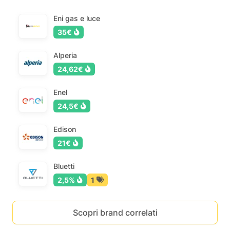
Eni gas e luce
35€
Alperia
24,62€
Enel
24,5€
Edison
21€
Bluetti
2,5%
1
Scopri brand correlati