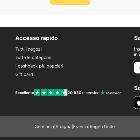
Accesso rapido
Sc
Tutti i negozi
In
in 
Tutte le categorie
I cashback più popolari
Gift card
Sc
Eccellente
20.930
recensioni
Germania
|
Spagna
|
Francia
|
Regno Unito