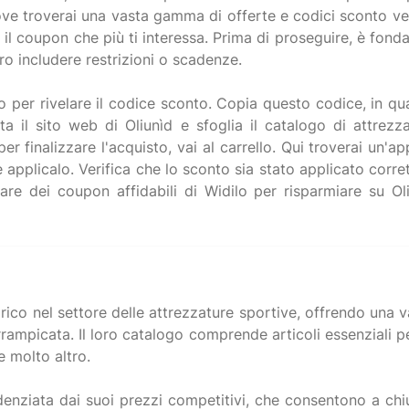
dove troverai una vasta gamma di offerte e codici sconto ver
a il coupon che più ti interessa. Prima di proseguire, è fon
o includere restrizioni o scadenze.
o per rivelare il codice sconto. Copia questo codice, in qu
ta il sito web di Oliunìd e sfoglia il catalogo di attrezza
er finalizzare l'acquisto, vai al carrello. Qui troverai un'a
 applicalo. Verifica che lo sconto sia stato applicato cor
re dei coupon affidabili di Widilo per risparmiare su Oli
rico nel settore delle attrezzature sportive, offrendo una 
rampicata. Il loro catalogo comprende articoli essenziali pe
e molto altro.
videnziata dai suoi prezzi competitivi, che consentono a chi