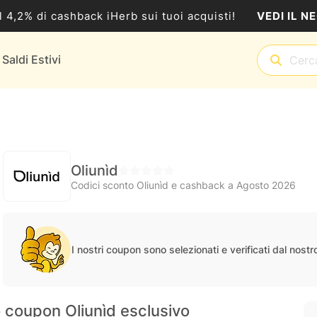
VEDI IL N
al 4,2% di cashback iHerb sui tuoi acquisti!
Saldi Estivi
Oliunìd
Codici sconto Oliunìd e cashback a Agosto 2026
I nostri coupon sono selezionati e verificati dal nost
 coupon Oliunìd esclusivo