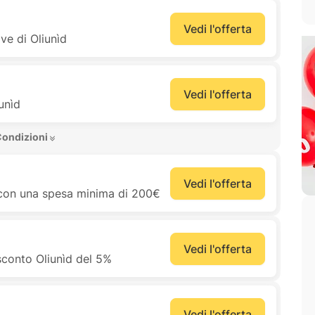
Vedi l'offerta
ve di Oliunìd
Vedi l'offerta
iunìd
Condizioni 
Vedi l'offerta
 con una spesa minima di 200€
Vedi l'offerta
conto Oliunìd del 5%
Vedi l'offerta