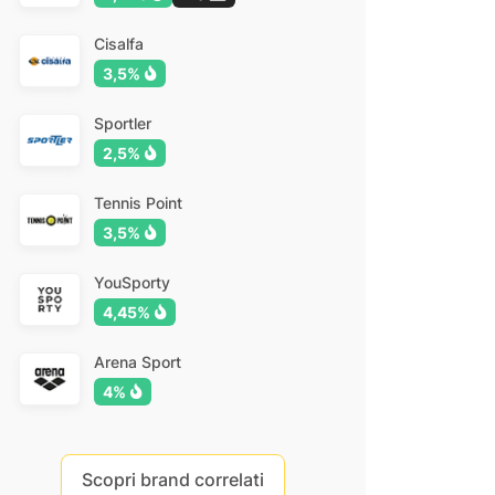
Cisalfa
3,5%
Sportler
2,5%
Tennis Point
3,5%
YouSporty
4,45%
Arena Sport
4%
Scopri brand correlati