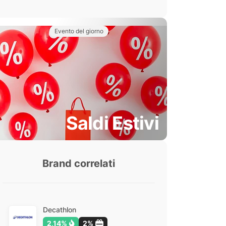
Evento del giorno
Saldi Estivi
Brand correlati
Decathlon
2,14%
2%