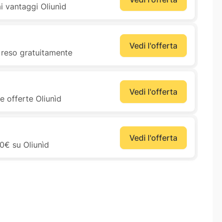
ai vantaggi Oliunìd
Vedi l'offerta
l reso gratuitamente
Vedi l'offerta
le offerte Oliunìd
Vedi l'offerta
50€ su Oliunìd