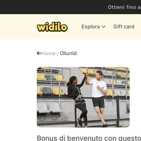
Business
Ottieni fino 
Servizi & Energia
Esplora
Gift card
Banche & Assicurazioni
Tutti i negozi
Home /
Oliunìd
Bonus di benvenuto con questo