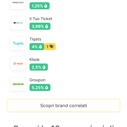
1,25%
Il Tuo Ticket
3,69%
Tiqets
4%
1
Klook
2,5%
Groupon
5,25%
Scopri brand correlati