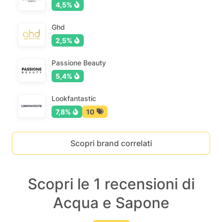
4,5%
Ghd
2,5%
Passione Beauty
5,4%
Lookfantastic
7,8%
10
Scopri brand correlati
Scopri le 1 recensioni di
Acqua e Sapone