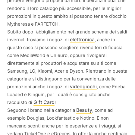
perdere vengono proposti da marchi dell’alta moda, che
rendono il loro catalogo più accessibile, per le migliori
promozioni in questo ambito si possono tenere d’occhio
Mytheresa e FARFETCH.
Subito dopo l’abbigliamento nel grande schema dei saldi
elettronica
invernali troviamo i negozi di
, anche in
questo caso si possono scegliere rivenditori di fiducia
come MediaWorld e Unieuro, oppure rivolgersi
direttamente ai produttori e acquistare su siti come
Samsung, LG, Xiaomi, Acer e Dyson. Rientrano in questa
categoria e si distinguono per la convenienza delle
videogiochi
promozioni anche i negozi di
, come Eneba,
Loaded e Kinguin, per i quali è consigliato anche
Gift Card
l’acquisto di
!
Beauty
Seguono i brand nella categoria
, come ad
esempio Douglas, Lookfantastic e Notino. E non
viaggi
mancano sconti anche per le esperienze e i
, si
vedano TicketOne e eDreams. In offerta anche centinaia