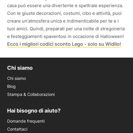
casa può essere una divertente e spettrale esperienza.
Con le giuste decorazioni, costumi, cibo e attività, puoi
creare un'atmosfera unica e indimenticabile per te e i
tuoi amici. Quindi, preparati per una notte di stregoneria
e festeggiamenti spaventosi in occasione di Halloween!
Ecco i migliori codici sconto Lego - solo su Widilo!
Chi siamo
Chi siamo
Blog
Stampa & Collaborazioni
Hai bisogno di aiuto?
Domande frequenti
Contattaci